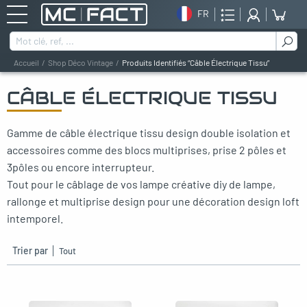
FR
Rechercher :
Accueil
Shop Déco Vintage
Produits Identifiés “câble Électrique Tissu”
CÂBLE ÉLECTRIQUE TISSU
oggle menu
Gamme de câble électrique tissu design double isolation et
oggle menu
accessoires comme des blocs multiprises, prise 2 pôles et
oggle menu
3pôles ou encore interrupteur.
Tout pour le câblage de vos lampe créative diy de lampe,
oggle menu
rallonge et multiprise design pour une décoration design loft
intemporel.
oggle menu
Trier par
oggle menu