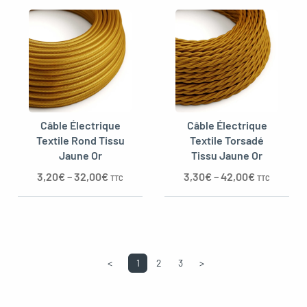
Câble Électrique
Câble Électrique
Textile Rond Tissu
Textile Torsadé
Jaune Or
Tissu Jaune Or
3,20
€
–
32,00
€
3,30
€
–
42,00
€
TTC
TTC
<
1
2
3
>