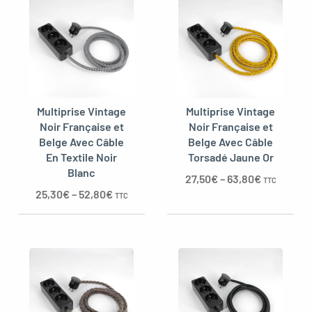
oggle menu
Multiprise Vintage
Multiprise Vintage
Noir Française et
Noir Française et
Belge Avec Câble
Belge Avec Câble
En Textile Noir
Torsadé Jaune Or
Blanc
27,50
€
–
63,80
€
TTC
25,30
€
–
52,80
€
TTC