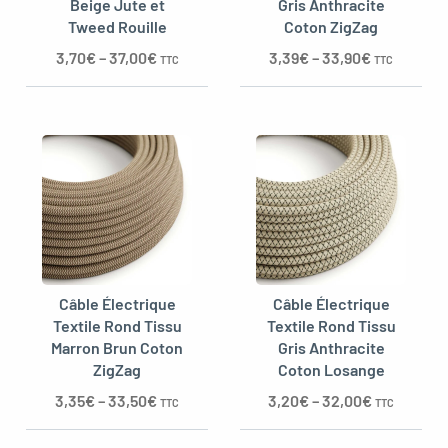
Beige Jute et
Gris Anthracite
Tweed Rouille
Coton ZigZag
3,70
€
–
37,00
€
3,39
€
–
33,90
€
TTC
TTC
Câble Électrique
Câble Électrique
Textile Rond Tissu
Textile Rond Tissu
Marron Brun Coton
Gris Anthracite
ZigZag
Coton Losange
3,35
€
–
33,50
€
3,20
€
–
32,00
€
TTC
TTC