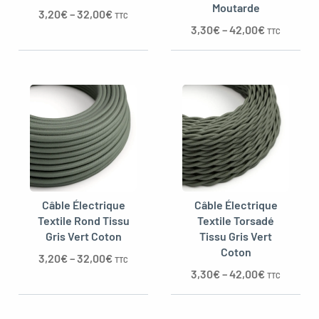
Moutarde
3,20
€
–
32,00
€
TTC
3,30
€
–
42,00
€
TTC
Câble Électrique
Câble Électrique
Textile Rond Tissu
Textile Torsadé
Gris Vert Coton
Tissu Gris Vert
Coton
3,20
€
–
32,00
€
TTC
3,30
€
–
42,00
€
TTC