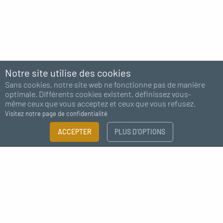
Notre site utilise des cookies
Sans cookies, notre site web ne fonctionne pas de manière
optimale. Différents cookies existent, définissez vous-
même ceux que vous acceptez et ceux que vous refusez.
Visitez notre page de confidentialité
FILTRER
ACCEPTER
PLUS D’OPTIONS
×
Abonnez-vous à notre newsletter
Guide des tailles
Besoin de plus d'information ?
J'accepte de recevoir des nouvelles de MC Fact
CATÉGORIE