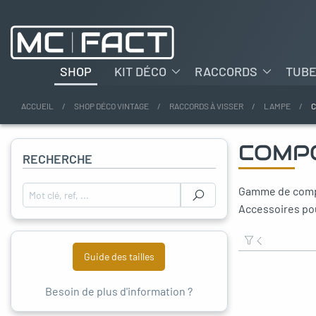
SHOP
KIT DÉCO
RACCORDS
TUB
ACCUEIL
SHOP DÉCO VINTAGE
RACCORDS À VISSER
LAMPE
oggle menu
COMP
RECHERCHE
oggle menu
Gamme de compos
Rechercher :
oggle menu
Accessoires pou
oggle menu
Guide des tailles
oggle menu
Besoin de plus d'information ?