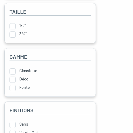
oggle menu
TAILLE
1/2"
3/4"
oggle menu
GAMME
Classique
Déco
Fonte
FINITIONS
Sans
Vernis Mat