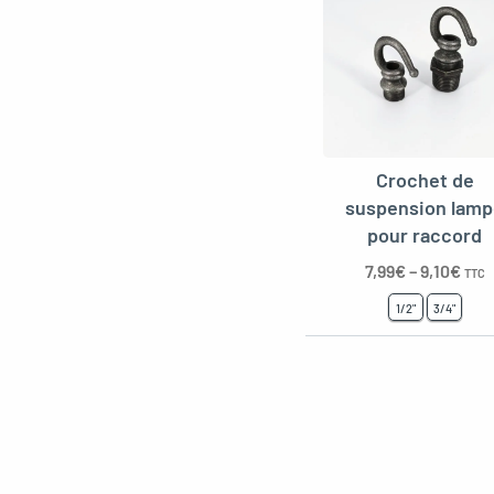
Crochet de
suspension lam
pour raccord
7,99
€
–
9,10
€
TTC
1/2"
3/4"