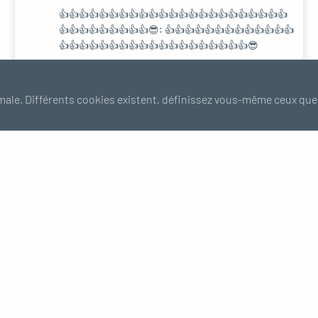
👍👍👍👍👍👍👍👍👍👍👍👍👍👍👍👍👍👍👍👍👍👍👍
👍👍👍👍👍👍👍👍👍😎: 👍👍👍👍👍👍👍👍👍👍👍👍👍
👍👍👍👍👍👍👍👍👍👍👍👍👍👍👍👍👍👍👍😎
Sur Coude long 90° F/M
male. Différents cookies existent, définissez vous-même ceux que
Guide des tailles
Besoin de plus d'information ?
FAQ
Paiement
Trucs & Astuces
100% sécurisé