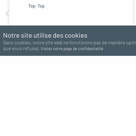
Top: Top
Notre site utilise des cookies
Sur Rosace Porcelaine Blanc
Sans cookies, notre site web ne fonctionne pas de manière opti
que vous refusez.
Visitez notre page de confidentialité
TAILLE
Expédition
Europe 48H
1/2"
3/4"