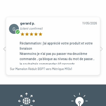
gerard p.
11/05/2026
G
(client confirmé)
Réclammation: j'ai apprécié votre produit et votre
livraison
Néanmoins je n'ai pas pu passer ma deuxième
commande , ça bloque au niveau du mot de passe ,
je souhaitais commander 40 raccords
Sur Mamelon Réduit BSPT vers Métrique M10x1
similaire à celuis reçu pour éssai mais en calibre
inférieur et en laiton