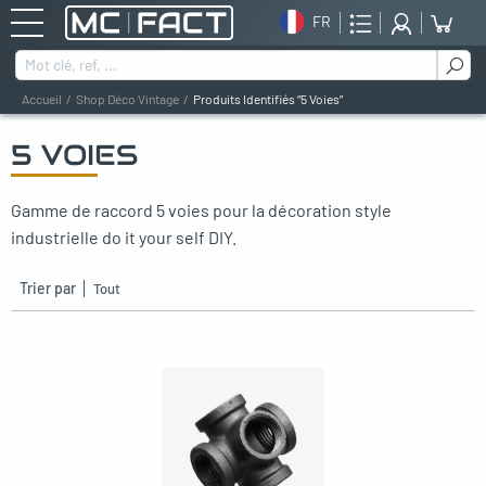
FR
Rechercher :
Accueil
Shop Déco Vintage
Produits Identifiés “5 Voies”
5 VOIES
oggle menu
Gamme de raccord 5 voies pour la décoration style
oggle menu
industrielle do it your self DIY.
oggle menu
Trier par
oggle menu
oggle menu
oggle menu