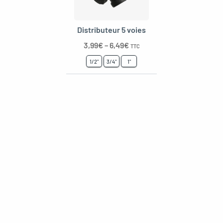
Distributeur 5 voies
oggle menu
3,99
€
–
6,49
€
TTC
1/2"
3/4"
1"