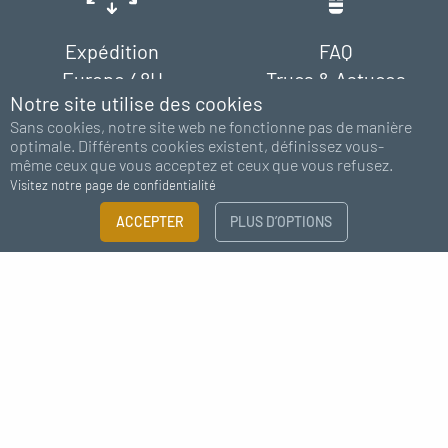
Expédition
FAQ
Europe 48H
Trucs & Astuces
Notre site utilise des cookies
Sans cookies, notre site web ne fonctionne pas de manière
optimale. Différents cookies existent, définissez vous-
même ceux que vous acceptez et ceux que vous refusez.
Visitez notre page de confidentialité
FILTRER
ACCEPTER
PLUS D’OPTIONS
Paiement
Support
×
100% sécurisé
chat - email
Guide des tailles
Besoin de plus d'information ?
Abonnez-vous à notre newsletter
CATÉGORIE
J'accepte de recevoir des nouvelles de MC Fact
Raccords à visser