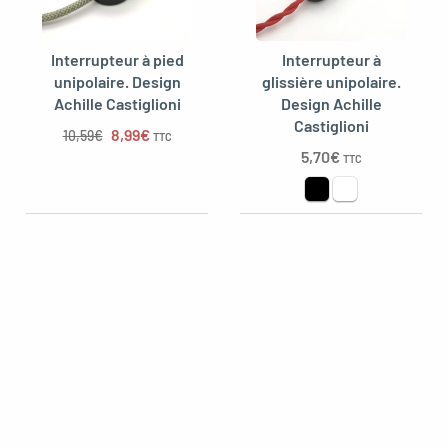
Interrupteur à pied
Interrupteur à
unipolaire. Design
glissière unipolaire.
oggle menu
Achille Castiglioni
Design Achille
Castiglioni
Le prix initial était : 10,59€.
Le prix actuel est : 8,99€.
8,99
€
10,59
€
TTC
5,70
€
TTC