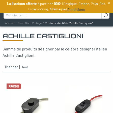
×
La livraison offerte
à partir de
90€
* (Belgique, France, Pays-Bas,
FR
Luxembourg, Allemagne)
Conditions
Rechercher :
Accueil
Shop Déco Vintage
Produits Identifiés “Achille Castiglioni”
ACHILLE CASTIGLIONI
oggle menu
Gamme de produits désigner par le célèbre designer italien
oggle menu
Achille Castiglioni.
oggle menu
Trier par
oggle menu
oggle menu
PROMO!
oggle menu