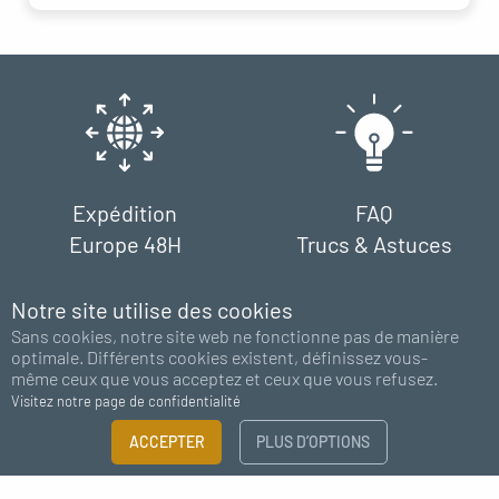
Expédition
FAQ
Europe 48H
Trucs & Astuces
Notre site utilise des cookies
Sans cookies, notre site web ne fonctionne pas de manière
optimale. Différents cookies existent, définissez vous-
même ceux que vous acceptez et ceux que vous refusez.
Visitez notre page de confidentialité
Paiement
Support
FILTRER
ACCEPTER
PLUS D’OPTIONS
100% sécurisé
chat - email
×