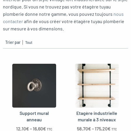
nordique. Si vous ne trouvez pas votre étagère tuyau
plomberie donne notre gamme, vous pouvez toujours
nous
contacter
afin de vous créer votre étagère tuyau plomberie
oggle menu
sur mesure à vos dimensions.
Trier par
Support mural
Etagère industrielle
anneau
murale à 3 niveaux
12,10
€
–
16,60
€
58,70
€
–
175,20
€
TTC
TTC