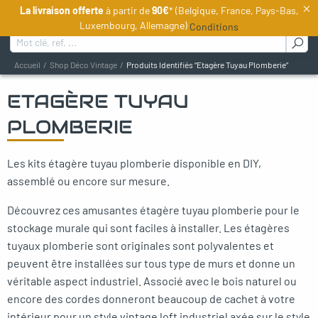
×
La livraison offerte
à partir de
90€
* (Belgique, France, Pays-Bas,
FR
Luxembourg, Allemagne)
Conditions
Rechercher :
Accueil
Shop Déco Vintage
Produits Identifiés “Etagère Tuyau Plomberie”
ETAGÈRE TUYAU
oggle menu
PLOMBERIE
oggle menu
Les kits étagère tuyau plomberie disponible en DIY,
oggle menu
assemblé ou encore sur mesure.
oggle menu
Découvrez ces amusantes étagère tuyau plomberie pour le
stockage murale qui sont faciles à installer. Les étagères
oggle menu
tuyaux plomberie sont originales sont polyvalentes et
peuvent être installées sur tous type de murs et donne un
véritable aspect industriel. Associé avec le bois naturel ou
oggle menu
encore des cordes donneront beaucoup de cachet à votre
intérieur pour un style vintage loft industriel axée sur le style