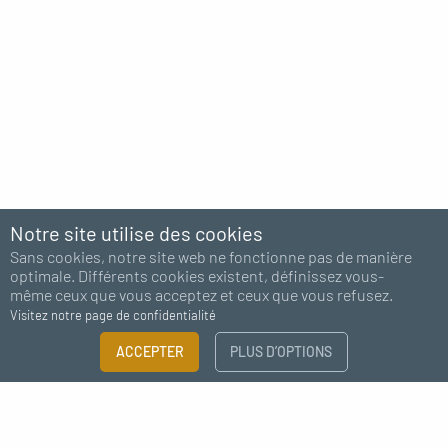
Notre site utilise des cookies
Sans cookies, notre site web ne fonctionne pas de manière
optimale. Différents cookies existent, définissez vous-
même ceux que vous acceptez et ceux que vous refusez.
Visitez notre page de confidentialité
FILTRER
ACCEPTER
PLUS D’OPTIONS
×
Abonnez-vous à notre newsletter
Guide des tailles