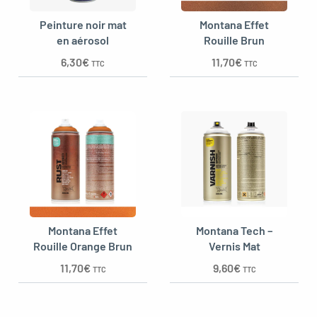
Peinture noir mat
Montana Effet
en aérosol
Rouille Brun
6,30
€
11,70
€
oggle menu
TTC
TTC
Montana Effet
Montana Tech –
Rouille Orange Brun
Vernis Mat
11,70
€
9,60
€
TTC
TTC