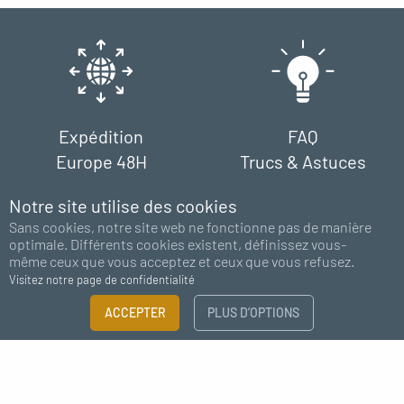
Expédition
FAQ
Europe 48H
Trucs & Astuces
Notre site utilise des cookies
Sans cookies, notre site web ne fonctionne pas de manière
optimale. Différents cookies existent, définissez vous-
même ceux que vous acceptez et ceux que vous refusez.
Visitez notre page de confidentialité
Paiement
Support
FILTRER
ACCEPTER
PLUS D’OPTIONS
100% sécurisé
chat - email
×
Guide des tailles
Abonnez-vous à notre newsletter