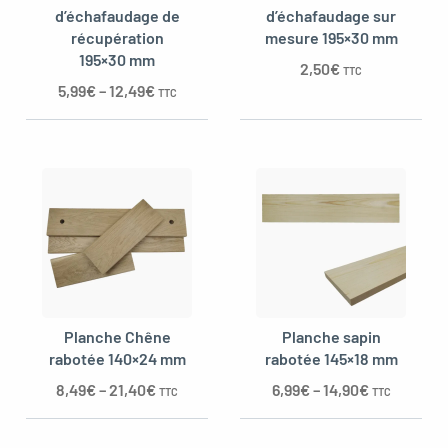
d’échafaudage de
d’échafaudage sur
récupération
mesure 195×30 mm
195×30 mm
2,50
€
TTC
oggle menu
5,99
€
–
12,49
€
TTC
Planche Chêne
Planche sapin
rabotée 140×24 mm
rabotée 145×18 mm
8,49
€
–
21,40
€
6,99
€
–
14,90
€
TTC
TTC