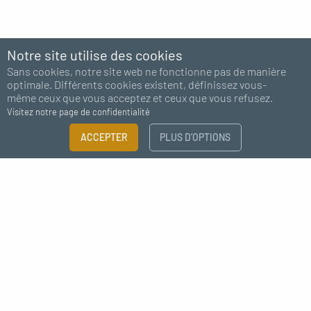
Notre site utilise des cookies
Sans cookies, notre site web ne fonctionne pas de manière
optimale. Différents cookies existent, définissez vous-
même ceux que vous acceptez et ceux que vous refusez.
Visitez notre page de confidentialité
FILTRER
ACCEPTER
PLUS D’OPTIONS
×
Abonnez-vous à notre newsletter
Guide des tailles
Besoin de plus d'information ?
J'accepte de recevoir des nouvelles de MC Fact
CATÉGORIE
Eclairage
Prises et fiches