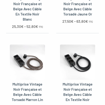
Noir Française et
Noir Française et
Belge Avec Câble
Belge Avec Câble
En Textile Noir
Torsadé Jaune Or
Blanc
oggle menu
27,50
€
–
63,80
€
TTC
25,30
€
–
52,80
€
TTC
Multiprise Vintage
Multiprise Vintage
Noir Française et
Noir Française et
Belge Avec Câble
Belge Avec Câble
Torsadé Marron Lin
En Textile Noir