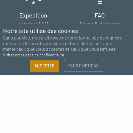
Expédition
FAQ
Europe 48H
Trucs & Astuces
Notre site utilise des cookies
Sans cookies, notre site web ne fonctionne pas de manière
optimale. Différents cookies existent, définissez vous-
même ceux que vous acceptez et ceux que vous refusez.
Visitez notre page de confidentialité
FILTRER
ACCEPTER
PLUS D’OPTIONS
Paiement
Support
×
100% sécurisé
chat - email
Guide des tailles
Besoin de plus d'information ?
Abonnez-vous à notre newsletter
CATÉGORIE
J'accepte de recevoir des nouvelles de MC Fact
Raccords à visser