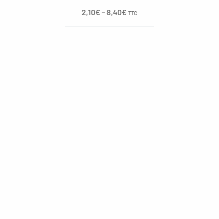
2,10
€
–
8,40
€
TTC
oggle menu