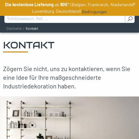
×
Die kostenlose Lieferung
ab
90€
* (Belgien, Frankreich, Niederlande,
DE
Luxemburg, Deutschland)
Bedingungen
Suchen :
Startseite
Kontakt
KONTAKT
oggle menu
oggle menu
Zögern Sie nicht, uns zu kontaktieren, wenn Sie
oggle menu
eine Idee für Ihre maßgeschneiderte
Industriedekoration haben.
oggle menu
oggle menu
oggle menu