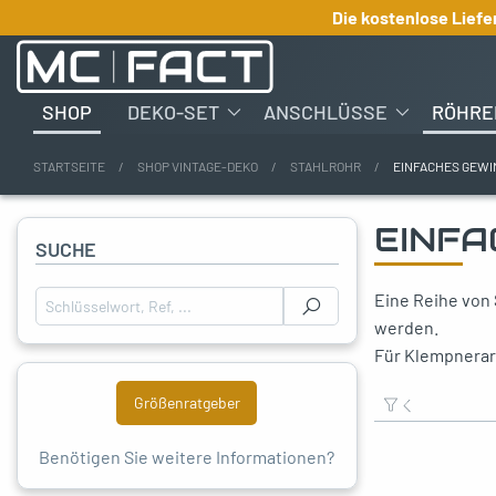
Die kostenlose Liefe
SHOP
DEKO-SET
ANSCHLÜSSE
RÖHRE
STARTSEITE
SHOP VINTAGE-DEKO
STAHLROHR
EINFACHES GEWI
oggle menu
EINFA
SUCHE
oggle menu
Eine Reihe von
Suchen :
oggle menu
werden.
Für Klempnerarb
Größenratgeber
Benötigen Sie weitere Informationen?