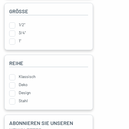
GRÖSSE
oggle menu
1/2"
oggle menu
3/4"
1"
oggle menu
REIHE
Klassisch
Deko
oggle menu
Design
Stahl
ABONNIEREN SIE UNSEREN