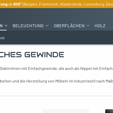
rung
ab
90€
* (Belgien, Frankreich, Niederlande, Luxemburg, De
N
BELEUCHTUNG
OBERFLÄCHEN
HOLZ
NDE
CHES GEWINDE
 Stahlrohren mit Einfachgewinde, die auch als Nippel mit Einf
eiten und die Herstellung von Möbeln im Industriestil nach Maß