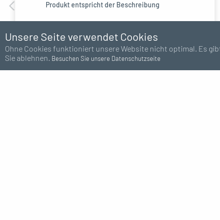
Produkt entspricht der Beschreibung
Unsere Seite verwendet Cookies
Reduzierstück von BSPT auf metrisch M10x1,5
Ohne Cookies funktioniert unsere Website nicht optimal. Es gibt
Sie ablehnen.
Besuchen Sie unsere Datenschutzseite
GRÖSSE
Versand
1/2"
Europa 48H
3/4"
1"
REIHE