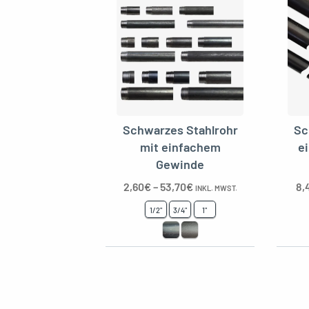
Schwarzes Stahlrohr
Sc
mit einfachem
e
Gewinde
2,60
€
–
53,70
€
8,
INKL. MWST.
1/2"
3/4"
1"