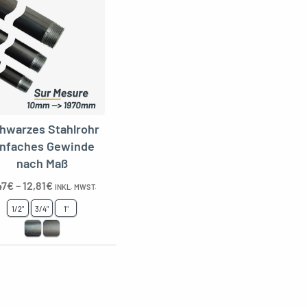
hwarzes Stahlrohr
infaches Gewinde
nach Maß
47
€
–
12,81
€
INKL. MWST.
1/2"
3/4"
1"