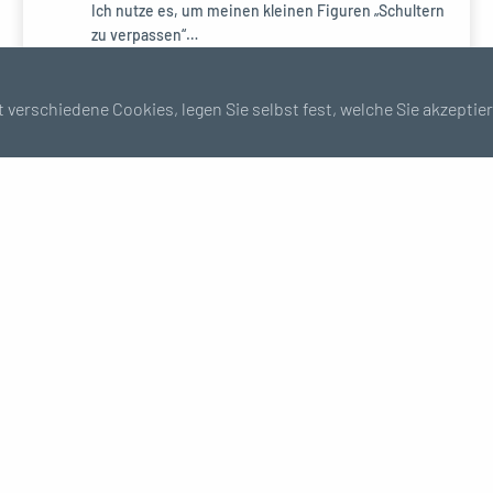
Ich nutze es, um meinen kleinen Figuren „Schultern
zu verpassen“…
👍👍👍👍👍
45°-Winkelstück F/M
 verschiedene Cookies, legen Sie selbst fest, welche Sie akzepti
Größenratgeber
Benötigen Sie weitere Informationen?
Häufig gestellte
Zahlung
Fragen
100% sicher
Tipps & Tricks