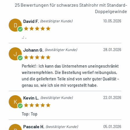
25 Bewertungen für
schwarzes Stahlrohr mit Standard-
Doppelgewinde
Beistelltisch im industriellen Stil
REF: MCFK0031200W1
David F.
(bestätigter Kunde)
10.05.2026
D
Rohr Union Lock Stahl schwarz mit
.: .
doppeltem Gewinde
REF: MCFU000000100W1
Johann G.
(bestätigter Kunde)
28.01.2026
J
Schwarzes Stahlrohr mit doppeltem
Perfekt!: Ich kann das Unternehmen uneingeschränkt
Gewinde, mittelgrau gestrahlt.
weiterempfehlen. Die Bestellung verlief reibungslos,
REF: MCFP000000100Z1
und die gelieferten Teile sind von sehr guter Qualität –
genau so, wie ich sie mir vorgestellt habe.
Kevin L.
(bestätigter Kunde)
22.01.2026
K
Top: Top
Pascale H.
(bestätigter Kunde)
05.01.2026