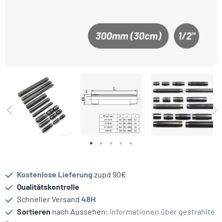
oggle menu
oggle menu
oggle menu
oggle menu
Kostenlose Lieferung
zupd 90€
Qualitätskontrolle
Schneller Versand
48H
Sortieren
nach Aussehen:
Informationen über gestrahlte