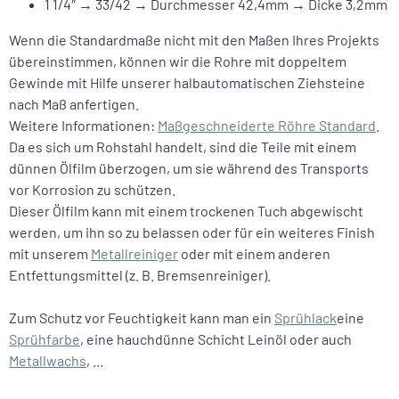
1 1/4″ → 33/42 → Durchmesser 42,4mm → Dicke 3,2mm
Wenn die Standardmaße nicht mit den Maßen Ihres Projekts
übereinstimmen, können wir die Rohre mit doppeltem
Gewinde mit Hilfe unserer halbautomatischen Ziehsteine
nach Maß anfertigen.
Weitere Informationen:
Maßgeschneiderte Röhre Standard
.
Da es sich um Rohstahl handelt, sind die Teile mit einem
dünnen Ölfilm überzogen, um sie während des Transports
vor Korrosion zu schützen.
Dieser Ölfilm kann mit einem trockenen Tuch abgewischt
werden, um ihn so zu belassen oder für ein weiteres Finish
mit unserem
Metallreiniger
oder mit einem anderen
Entfettungsmittel (z. B. Bremsenreiniger).
Zum Schutz vor Feuchtigkeit kann man ein
Sprühlack
eine
Sprühfarbe
, eine hauchdünne Schicht Leinöl oder auch
Metallwachs
, …