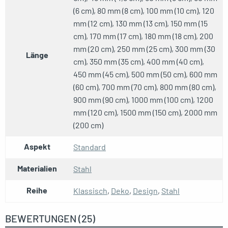
(6 cm), 80 mm (8 cm), 100 mm (10 cm), 120
mm (12 cm), 130 mm (13 cm), 150 mm (15
WC-Rollenhalter - Winkelstück
cm), 170 mm (17 cm), 180 mm (18 cm), 200
REF: MCFK0120000W1
mm (20 cm), 250 mm (25 cm), 300 mm (30
Länge
cm), 350 mm (35 cm), 400 mm (40 cm),
WC-Rollenhalter - gerade
450 mm (45 cm), 500 mm (50 cm), 600 mm
REF: MCFK0110000W1
(60 cm), 700 mm (70 cm), 800 mm (80 cm),
900 mm (90 cm), 1000 mm (100 cm), 1200
mm (120 cm), 1500 mm (150 cm), 2000 mm
Design WC-Rollenhalter - gerade
(200 cm)
REF: MCFK0130000W1
Aspekt
Standard
WC-Rollenhalter aus Eichenholz
Materialien
Stahl
REF: MCFK0150000W1
Reihe
Klassisch
,
Deko
,
Design
,
Stahl
Toilettenpapierhalter auf Fuß
BEWERTUNGEN (25)
REF: MCFK0160000W1