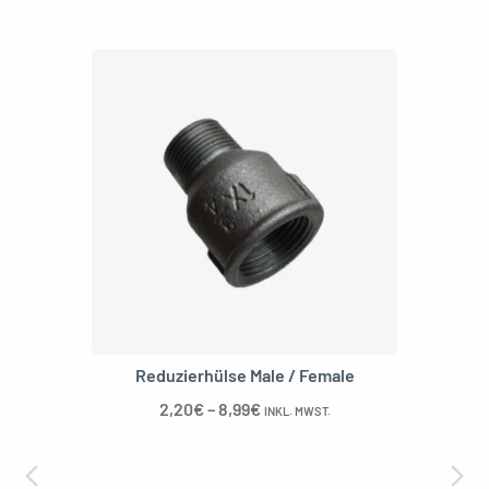
Reduzierhülse Male / Female
2,20
€
–
8,99
€
INKL. MWST.