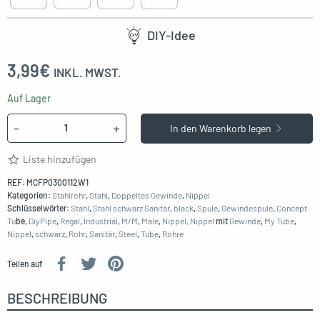
DIY-Idee
3,99
€
INKL. MWST.
Auf Lager
Menge
-
+
In den Warenkorb legen
Liste hinzufügen
REF:
MCFP0300112W1
Kategorien:
Stahlrohr
,
Stahl
,
Doppeltes Gewinde
,
Nippel
Schlüsselwörter:
Stahl
,
Stahl schwarz Sanitär
,
black
,
Spule
,
Gewindespule
,
Concept
Tu
be,
DiyPipe
,
Regal
,
Industrial
,
M/M
,
Male
,
Nippel, Nippel
mit
Gewinde
,
My Tube
,
Nippel
,
schwarz
,
Rohr
,
Sanitär
,
Steel
,
Tube
,
Rohre
Teilen auf
BESCHREIBUNG