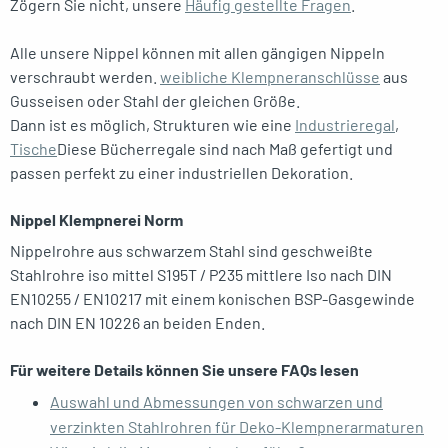
Zögern Sie nicht, unsere
Häufig gestellte Fragen
.
Alle unsere Nippel können mit allen gängigen Nippeln
verschraubt werden.
weibliche Klempneranschlüsse
aus
Gusseisen oder Stahl der gleichen Größe.
Dann ist es möglich, Strukturen wie eine
Industrieregal
,
Tische
Diese Bücherregale sind nach Maß gefertigt und
passen perfekt zu einer industriellen Dekoration.
Nippel Klempnerei Norm
Nippelrohre aus schwarzem Stahl sind geschweißte
Stahlrohre iso mittel
S195T / P235
mittlere Iso
nach DIN
EN10255 / EN10217 mit einem konischen BSP-Gasgewinde
nach DIN EN 10226 an beiden Enden.
Für weitere Details können Sie unsere FAQs lesen
Auswahl und Abmessungen von schwarzen und
verzinkten Stahlrohren für Deko-Klempnerarmaturen