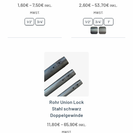
1,60
€
–
7,50
€
2,60
€
–
53,70
€
INKL.
INKL.
MWST.
MWST.
1/2"
3/4"
1/2"
3/4"
1"
Rohr Union Lock
Stahl schwarz
Doppelgewinde
11,80
€
–
65,90
€
INKL.
MWST.