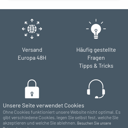
Versand
Häufig gestellte
Europa 48H
Fragen
Tipps & Tricks
Unsere Seite verwendet Cookies
Zahlung
Unterstützung
Ohne Cookies funktioniert unsere Website nicht optimal. Es
gibt verschiedene Cookies, legen Sie selbst fest, welche Sie
100% sicher
Chat - E-Mail
akzeptieren und welche Sie ablehnen.
Besuchen Sie unsere