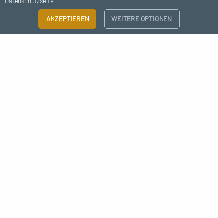
Datenschutzseite
FILTERN
AKZEPTIEREN
WEITERE OPTIONEN
×
Abonnieren Sie unseren Newsletter
Größenratgeber
Benötigen Sie weitere Informationen?
Ich bin damit einverstanden, Nachrichten von MC Fact zu erhalten.
KATEGORIE
Stahlrohr
Doppeltes Gewinde
Einfaches Gewinde
Déco style industrielle raccord
Unionen
Schraubverbindungen
Nippel
Unionen
Stahl