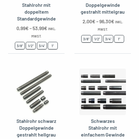
Stahlrohr mit
Doppelgewinde
doppeltem
gestrahlt mittelgrau
Standardgewinde
2,00
€
–
96,30
€
INKL.
oggle menu
0,99
€
–
53,99
€
INKL.
MWST.
MWST.
3/8"
1/2"
3/4"
1"
3/8"
1/2"
3/4"
1"
Stahlrohr schwarz
Schwarzes
Doppelgewinde
Stahlrohr mit
gestrahlt hellgrau
einfachem Gewinde