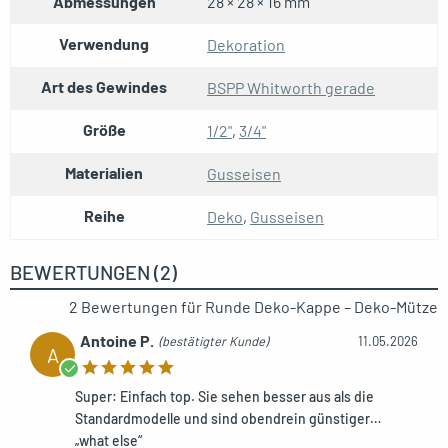
Abmessungen
28 × 28 × 16 mm
Verwendung
Dekoration
Art des Gewindes
BSPP Whitworth gerade
Größe
1/2"
,
3/4"
Materialien
Gusseisen
Reihe
Deko
,
Gusseisen
BEWERTUNGEN (2)
2 Bewertungen für
Runde Deko-Kappe – Deko-Mütze
Antoine P.
(bestätigter Kunde)
11.05.2026
A
Super: Einfach top. Sie sehen besser aus als die
Standardmodelle und sind obendrein günstiger…
„what else“