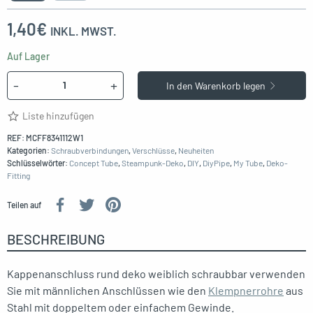
1,40
€
INKL. MWST.
Auf Lager
Menge
-
+
In den Warenkorb legen
Liste hinzufügen
REF:
MCFF8341112W1
Kategorien:
Schraubverbindungen
,
Verschlüsse
,
Neuheiten
Schlüsselwörter:
Concept Tube
,
Steampunk-Deko
,
DIY
,
DiyPipe
,
My Tube
,
Deko-
Fitting
Teilen auf
BESCHREIBUNG
Kappenanschluss rund deko weiblich schraubbar verwenden
Sie mit männlichen Anschlüssen wie den
Klempnerrohre
aus
Stahl mit doppeltem oder einfachem Gewinde.