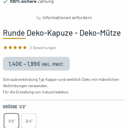
100% sichere
Zahlung
gle menu
Informationen anfordern
oggle menu
Runde Deko-Kapuze - Deko-Mütze
oggle menu
oggle menu
2 Bewertungen
1,40
€
–
1,99
€
INKL. MWST.
oggle menu
Schraubverbindung Typ Kappe rund weiblich Deko mit männlichen
Verbindungen verwenden.
Für die Erstellung von Industriedekos.
oggle menu
GRÖSSE
1/2"
1/2"
3/4"