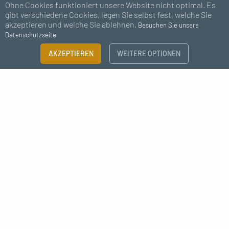
Ohne Cookies funktioniert unsere Website nicht optimal. Es
gibt verschiedene Cookies, legen Sie selbst fest, welche Sie
akzeptieren und welche Sie ablehnen.
Besuchen Sie unsere
Datenschutzseite
AKZEPTIEREN
WEITERE OPTIONEN
Abonnieren Sie unseren Newsletter
Ich bin damit einverstanden, Nachrichten zu erhalten von MC Fact
Déco style industrielle raccord