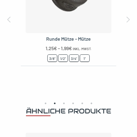
Deko-Buchsenmuffe
2,30
€
–
3,20
€
INKL. MWST.
1/2"
3/4"
ÄHNLICHE PRODUKTE