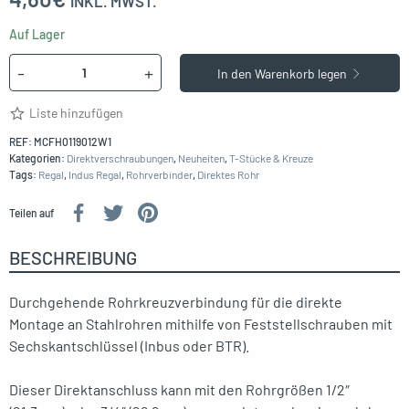
INKL. MWST.
Auf Lager
Menge
-
+
In den Warenkorb legen
Liste hinzufügen
REF:
MCFH0119012W1
Kategorien:
Direktverschraubungen
,
Neuheiten
,
T-Stücke & Kreuze
Tags:
Regal
,
Indus Regal
,
Rohrverbinder
,
Direktes
Rohr
Teilen auf
BESCHREIBUNG
Durchgehende Rohrkreuzverbindung für die direkte
Montage an Stahlrohren mithilfe von Feststellschrauben mit
Sechskantschlüssel (Inbus oder BTR).
Dieser Direktanschluss kann mit den Rohrgrößen 1/2″