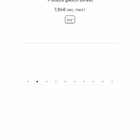
7,94
€
INKL. MWST.
3/4"