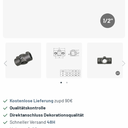
oggle menu
oggle menu
oggle menu
oggle menu
Kostenlose Lieferung
zupd 90€
oggle menu
Qualitätskontrolle
Direktanschluss Dekorationsqualität
Schneller Versand
48H