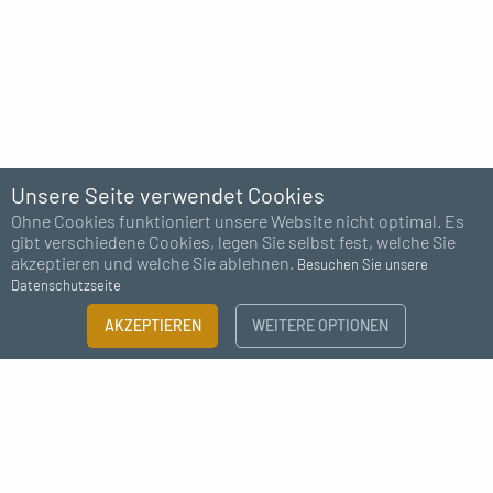
Unsere Seite verwendet Cookies
Ohne Cookies funktioniert unsere Website nicht optimal. Es
gibt verschiedene Cookies, legen Sie selbst fest, welche Sie
akzeptieren und welche Sie ablehnen.
Besuchen Sie unsere
Datenschutzseite
AKZEPTIEREN
WEITERE OPTIONEN
Abonnieren Sie unseren Newsletter
Ich bin damit einverstanden, Nachrichten zu erhalten von MC Fact