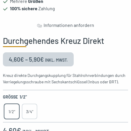
Mehrere
Größen
100% sichere
Zahlung
Informationen anfordern
Durchgehendes Kreuz Direkt
4,60
€
–
5,90
€
INKL. MWST.
Kreuz direkte Durchgangskupplung für Stahlrohrverbindungen durch
Verriegelungsschraube mit Sechskantschlüssel (Inbus oder BRT).
GRÖSSE
1/2"
1/2"
3/4"
4,60
€