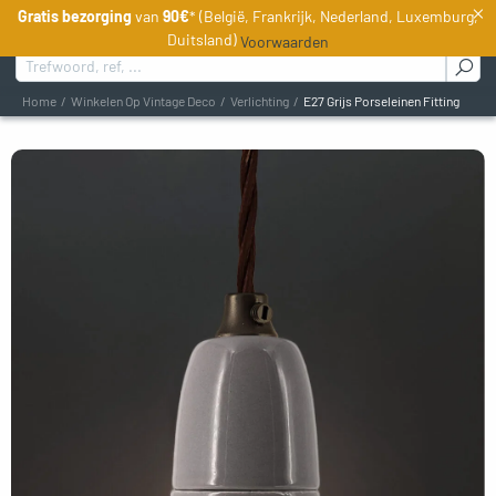
×
Gratis bezorging
van
90€
* (België, Frankrijk, Nederland, Luxemburg,
NL
Duitsland)
Voorwaarden
Zoeken naar :
Home
Winkelen Op Vintage Deco
Verlichting
E27 Grijs Porseleinen Fitting
oggle menu
oggle menu
oggle menu
oggle menu
gle menu
gle menu