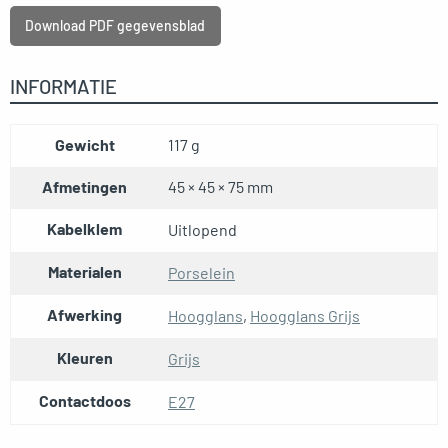
Download PDF gegevensblad
INFORMATIE
Gewicht
117 g
Afmetingen
45 × 45 × 75 mm
Kabelklem
Uitlopend
Materialen
Porselein
Afwerking
Hoogglans
,
Hoogglans Grijs
Kleuren
Grijs
Contactdoos
E27