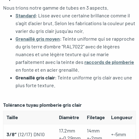
Nous trions notre gamme de tubes en 3 aspects.
Standard
: Lisse avec une certaine brillance comme il
s’agit d’acier brut. Selon les fabrications la couleur peut
varier du gris clair jusqu’au noir.
Grenaillé gris moyen
: Teinte uniforme qui se rapproche
du gris terre d’ombre “RAL7022” avec de légères
nuances et une légère texture qui se marie
parfaitement avec la teinte des
raccords de plomberie
en fonte et en acier grenaillé.
Grenaillé gris clair
: Teinte uniforme gris clair avec une
plus forte texture.
Tolérance tuyau plomberie gris clair
Taille
Diamètre
Filetage
Longueur
17,2mm
14mm
3/8″
(12/17) DN10
+-5mm
+-0,29mm
+-2mm