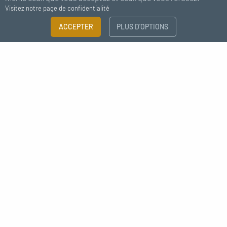
Visitez notre page de confidentialité
ACCEPTER
PLUS D’OPTIONS
Abonnez-vous à notre newsletter
J'accepte de recevoir des nouvelles de MC Fact
Déco style industrielle raccord