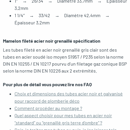
1″ → 26/34 → Diamètre 33,7mm → Épaisseur
3,2mm
1 1/4″ → 33/42 → Diamètre 42,4mm →
Épaisseur 3,2mm
Mamelon fileté acier noir grenaillé spécification
Les tubes fileté en acier noir grenaillé gris clair sont des
tubes en acier soudé iso moyen
S195T / P235
selon la norme
DIN EN 10255 / EN 10217 pourvu d’un filetage gaz conique BSP
selon la norme DIN EN 10226 aux 2 extrémités.
Pour plus de détail vous pouvez lire nos FAQ
Choix et dimensions des tubes acier noir et galvanisé
pour raccord de plomberie déco
Comment procéder au montage ?
Quel aspect choisir pour mes tubes en acier noir
“standard” ou “grenaillé gris terre d’ombre” ?
Dois-je traiter mes tubes ou puis-je les laisser tels