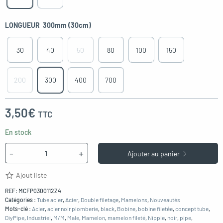
LONGUEUR
300mm (30cm)
30
40
50
80
100
150
200
300
400
700
3,50
€
TTC
En stock
Quantité
-
+
Ajouter au panier
Ajout liste
REF:
MCFP0300112Z4
Catégories :
Tube acier
,
Acier
,
Double filetage
,
Mamelons
,
Nouveautés
Mots-clé :
Acier
,
acier noir plomberie
,
black
,
Bobine
,
bobine filetée
,
concept tube
,
DiyPipe
,
Industriel
,
M/M
,
Male
,
Mamelon
,
mamelon fileté
,
Nipple
,
noir
,
pipe
,