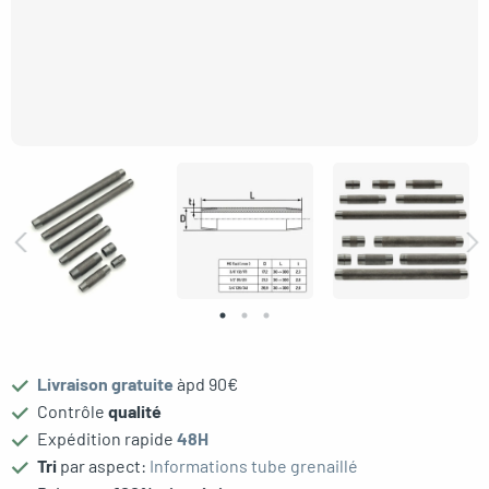
oggle menu
oggle menu
oggle menu
oggle menu
Livraison gratuite
àpd 90€
Contrôle
qualité
Expédition rapide
48H
Tri
par aspect:
Informations tube grenaillé