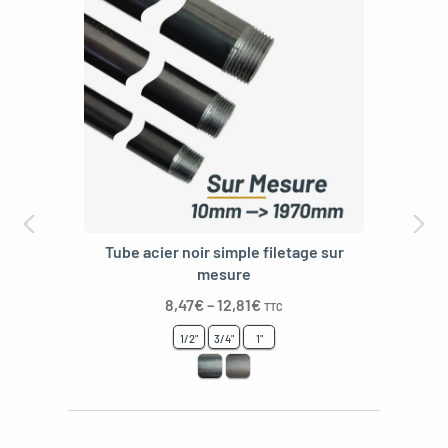
Tube acier noir simple filetage sur
mesure
8,47
€
–
12,81
€
TTC
1/2"
3/4"
1"