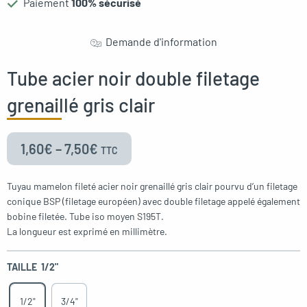
Paiement
100% sécurisé
Demande d'information
Tube acier noir double filetage
grenaillé gris clair
1,60
€
–
7,50
€
TTC
Tuyau mamelon fileté acier noir grenaillé gris clair pourvu d’un filetage
conique BSP (filetage européen) avec double filetage appelé également
bobine filetée. Tube iso moyen S195T.
La longueur est exprimé en millimètre.
TAILLE
1/2"
1/2"
3/4"