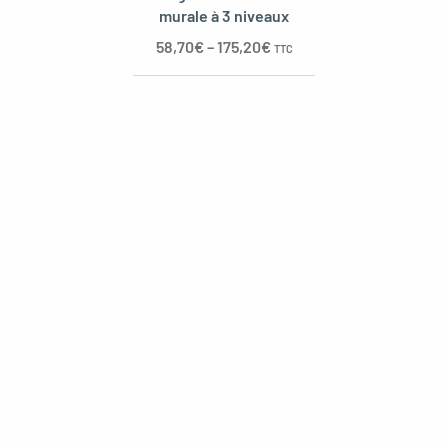
murale à 3 niveaux
58,70
€
–
175,20
€
TTC
oggle menu