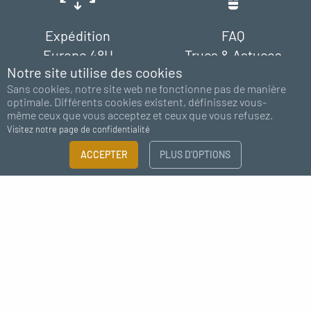
Expédition
FAQ
Europe 48H
Trucs & Astuces
Notre site utilise des cookies
Sans cookies, notre site web ne fonctionne pas de manière
optimale. Différents cookies existent, définissez vous-
même ceux que vous acceptez et ceux que vous refusez.
Visitez notre page de confidentialité
FILTRER
ACCEPTER
PLUS D’OPTIONS
Paiement
Support
100% sécurisé
chat - email
×
Guide des tailles
Besoin de plus d'information ?
Abonnez-vous à notre newsletter
CATÉGORIE
J'accepte de recevoir des nouvelles de MC Fact
Kit déco