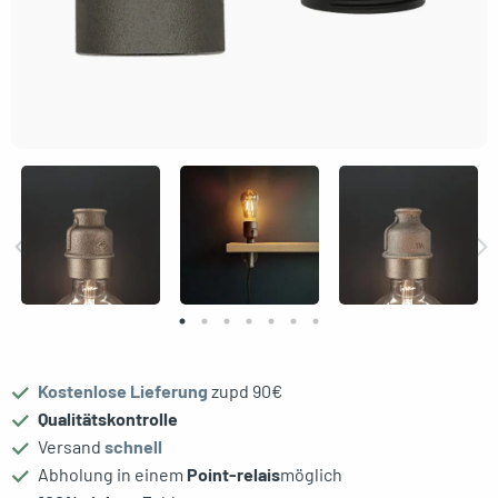
gle menu
Kostenlose Lieferung
zupd 90€
Qualitätskontrolle
oggle menu
Versand
schnell
Abholung in einem
Point-relais
möglich