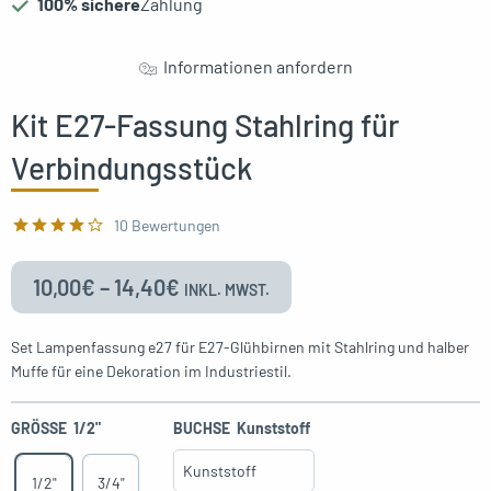
100% sichere
Zahlung
oggle menu
Informationen anfordern
Kit E27-Fassung Stahlring für
Verbindungsstück
oggle menu
10 Bewertungen
10,00
€
–
14,40
€
INKL. MWST.
Set Lampenfassung e27 für E27-Glühbirnen mit Stahlring und halber
Muffe für eine Dekoration im Industriestil.
GRÖSSE
1/2"
BUCHSE
Kunststoff
1/2"
3/4"