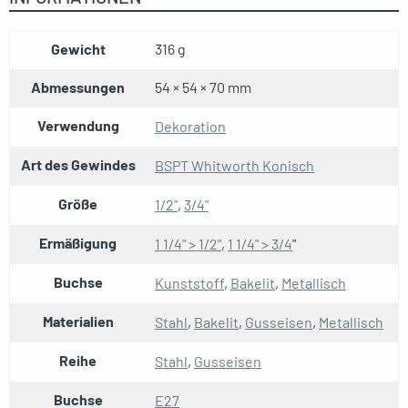
Gewicht
316 g
Abmessungen
54 × 54 × 70 mm
Verwendung
Dekoration
Art des Gewindes
BSPT Whitworth Konisch
Größe
1/2"
,
3/4"
Ermäßigung
1 1/4" > 1/2"
,
1 1/4" > 3/4
"
Buchse
Kunststoff
,
Bakelit
,
Metallisch
Materialien
Stahl
,
Bakelit
,
Gusseisen
,
Metallisch
Reihe
Stahl
,
Gusseisen
Buchse
E27