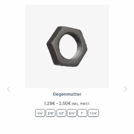
Reduzierte Brustwarze Male/Female
1,10
€
–
4,80
€
INKL. MWST.