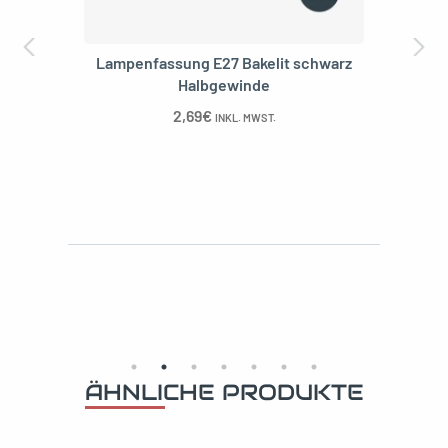
Kit E27 Buchse männlich Stahlring für
Fitting
13,70
€
–
18,40
€
INKL. MWST.
1/2"
3/4"
ÄHNLICHE PRODUKTE