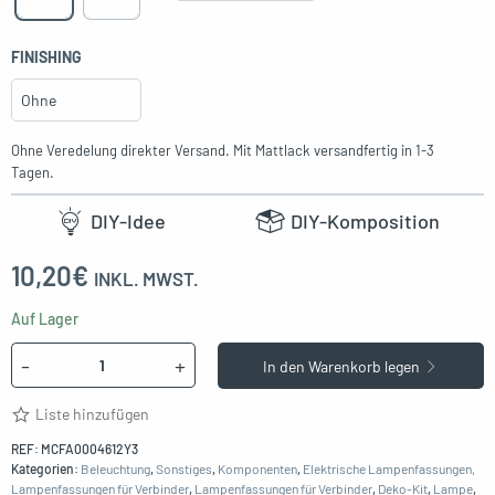
FINISHING
Ohne Veredelung direkter Versand. Mit Mattlack versandfertig in 1-3
Tagen.
DIY-Idee
DIY-Komposition
10,20
€
INKL. MWST.
Auf Lager
Menge
-
+
In den Warenkorb legen
Liste hinzufügen
REF:
MCFA0004612Y3
Kategorien:
Beleuchtung
,
Sonstiges
,
Komponenten
,
Elektrische
Lampenfassungen,
Lampenfassungen
für Verbinder
,
Lampenfassungen
für Verbinder
,
Deko-Kit
,
Lampe
,