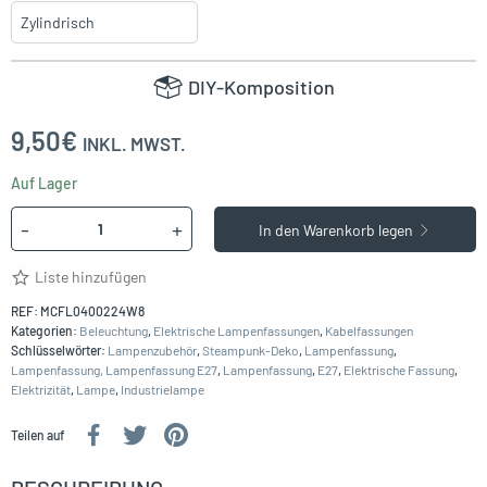
DIY-Komposition
9,50
€
INKL. MWST.
Auf Lager
Menge
-
+
In den Warenkorb legen
Liste hinzufügen
REF:
MCFL0400224W8
Kategorien:
Beleuchtung
,
Elektrische Lampenfassungen
,
Kabelfassungen
Schlüsselwörter:
Lampenzubehör
,
Steampunk-Deko
,
Lampenfassung
,
Lampenfassung, Lampenfassung
E27
,
Lampenfassung
,
E27
,
Elektrische
Fassung
,
Elektrizität
,
Lampe
,
Industrielampe
Teilen auf