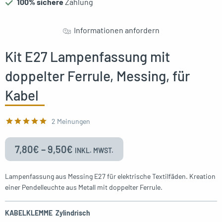
100% sichere
Zahlung
oggle menu
Informationen anfordern
Kit E27 Lampenfassung mit
doppelter Ferrule, Messing, für
oggle menu
Kabel
2 Meinungen
7,80
€
–
9,50
€
INKL. MWST.
Lampenfassung aus Messing E27 für elektrische Textilfäden. Kreation
einer Pendelleuchte aus Metall mit doppelter Ferrule.
KABELKLEMME
Zylindrisch