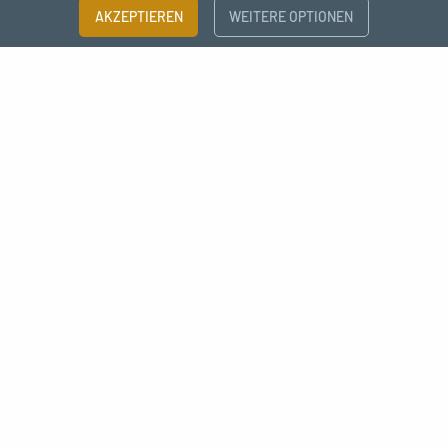
AKZEPTIEREN
WEITERE OPTIONEN
Abonnieren Sie unseren Newsletter
Ich bin damit einverstanden, Nachrichten zu erhalten von MC Fact
Déco style industrielle raccord