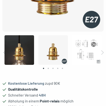
gle menu
Kostenlose Lieferung
zupd 90€
Qualitätskontrolle
oggle menu
Schneller Versand
48H
Abholung in einem
Point-relais
möglich