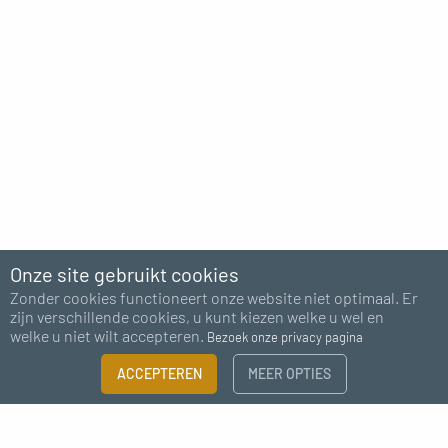
Onze site gebruikt cookies
Zonder cookies functioneert onze website niet optimaal. Er
zijn verschillende cookies, u kunt kiezen welke u wel en
welke u niet wilt accepteren.
Bezoek onze privacy pagina
FILTER
ACCEPTEREN
MEER OPTIES
×
Abonneer u op onze nieuwsbrief