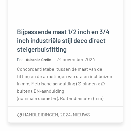
oggle menu
Bijpassende maat 1/2 inch en 3/4
inch industriële stijl deco direct
steigerbuisfitting
24 november 2024
Door
Auban le Grelle
Concordantietabel tussen de maat van de
fitting en de afmetingen van stalen inchbuizen
in mm. Metrische aanduiding (∅ binnen x ∅
buiten), DN-aanduiding
(nominale diameter), Buitendiameter (mm)
HANDLEIDINGEN
,
2024
,
NIEUWS