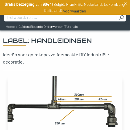
×
Gratis bezorging
van
90€
* (België, Frankrijk, Nederland, Luxemburg,
NL
Duitsland)
Voorwaarden
Zoeken naar :
Home
Geïdentificeerde Onderwerpen "Tutorials
LABEL:
HANDLEIDINGEN
oggle menu
Ideeën voor goedkope, zelfgemaakte DIY industriële
oggle menu
decoratie.
oggle menu
oggle menu
oggle menu
oggle menu