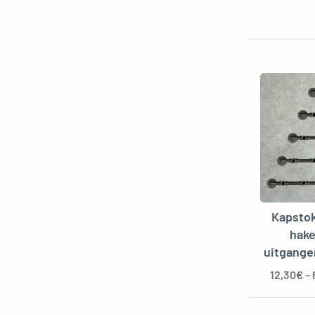
Kapsto
hake
uitgange
12,30
€
–