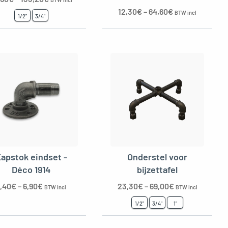
12,30
€
–
64,60
€
BTW incl
1/2"
3/4"
apstok eindset -
Onderstel voor
Déco 1914
bijzettafel
,40
€
–
6,90
€
23,30
€
–
69,00
€
BTW incl
BTW incl
1/2"
3/4"
1"