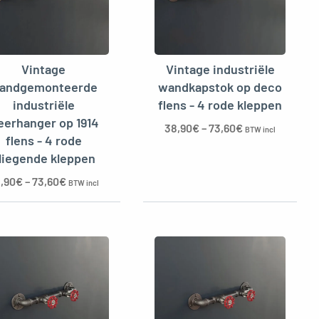
Vintage
Vintage industriële
andgemonteerde
wandkapstok op deco
industriële
flens - 4 rode kleppen
eerhanger op 1914
38,90
€
–
73,60
€
BTW incl
flens - 4 rode
liegende kleppen
,90
€
–
73,60
€
BTW incl