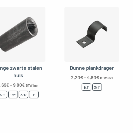
nge zwarte stalen
Dunne plankdrager
huls
2,20
€
–
4,80
€
BTW incl
,69
€
–
9,80
€
BTW incl
1/2"
3/4"
3/8"
1/2"
3/4"
1"