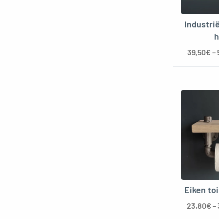
Industri
h
39,50
€
–
Eiken to
23,80
€
–