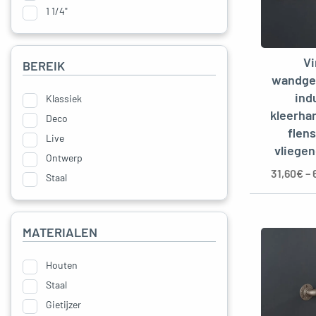
Planken
1 1/4"
Tabellen
Componenten
V
Staal
BEREIK
wandge
Nieuws
ind
Klassiek
kleerha
Deco
flens
Live
vliege
Ontwerp
31,60
€
–
Staal
MATERIALEN
Houten
Staal
Gietijzer