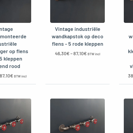
intage
Vintage industriële
monteerde
wandkapstok op deco
w
ustriële
flens - 5 rode kleppen
ger op flens
kl
46,30
€
–
87,10
€
BTW incl
 5 kleppen
gend rood
v
87,10
€
38
BTW incl