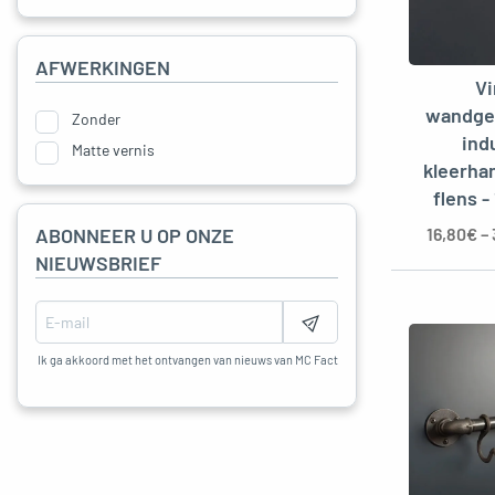
AFWERKINGEN
V
wandge
Zonder
ind
Matte vernis
kleerha
flens -
16,80
€
–
ABONNEER U OP ONZE
NIEUWSBRIEF
Ik ga akkoord met het ontvangen van nieuws van MC Fact