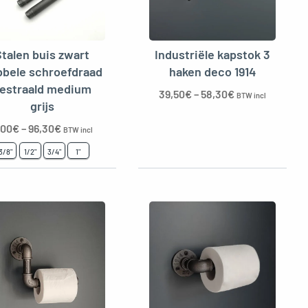
Stalen buis zwart
Industriële kapstok 3
bele schroefdraad
haken deco 1914
estraald medium
39,50
€
–
58,30
€
BTW incl
grijs
,00
€
–
96,30
€
BTW incl
3/8"
1/2"
3/4"
1"