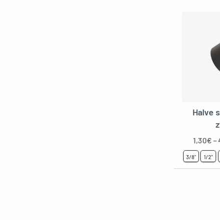
Halve s
z
1,30
€
–
3/8"
1/2"