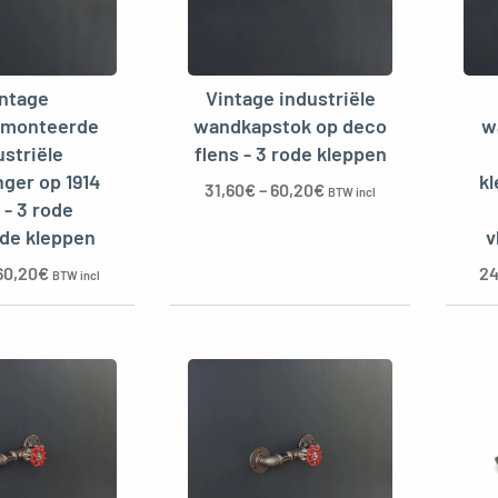
intage
Vintage industriële
monteerde
wandkapstok op deco
w
ustriële
flens - 3 rode kleppen
nger op 1914
kl
31,60
€
–
60,20
€
BTW incl
 - 3 rode
nde kleppen
v
60,20
€
24
BTW incl