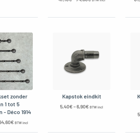
kset zonder
Kapstok eindkit
K
n 1 tot 5
5,40
€
–
6,90
€
BTW incl
n - Déco 1914
5
64,60
€
BTW incl