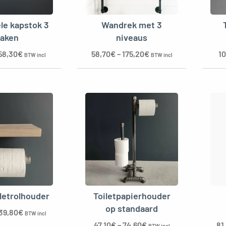
ële kapstok 3
Wandrek met 3
aken
niveaus
58,30
€
58,70
€
–
175,20
€
10
BTW incl
BTW incl
iletrolhouder
Toiletpapierhouder
op standaard
39,80
€
BTW incl
47,10
€
–
74,60
€
81
BTW incl