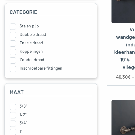
oggle menu
CATEGORIE
Stalen pijp
V
Dubbele draad
wandge
oggle menu
Enkele draad
ind
Koppelingen
kleerhan
1914 -
Zonder draad
vlie
Inschroefbare fittingen
Sokken
46,30
€
–
Tepels
MAAT
Koppelingen
Bevestigingen
3/8"
Deco kit
1/2"
Rolhouder
3/4"
Kapstokhaken | Kapstok
1"