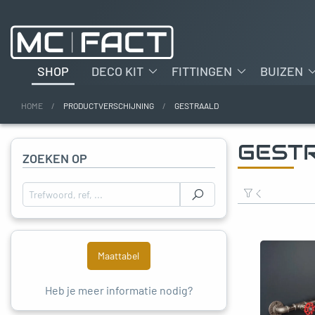
SHOP
DECO KIT
FITTINGEN
BUIZEN
HOME
PRODUCTVERSCHIJNING
GESTRAALD
oggle menu
GEST
ZOEKEN OP
oggle menu
Zoeken naar :
oggle menu
oggle menu
Maattabel
oggle menu
Heb je meer informatie nodig?