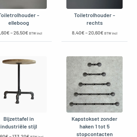
Toiletrolhouder -
Toiletrolhouder -
elleboog
rechts
,60
€
–
26,50
€
8,40
€
–
20,60
€
BTW incl
BTW incl
Bijzettafel in
Kapstokset zonder
industriële stijl
haken 1 tot 5
stopcontacten
,60
€
–
133,20
€
BTW incl