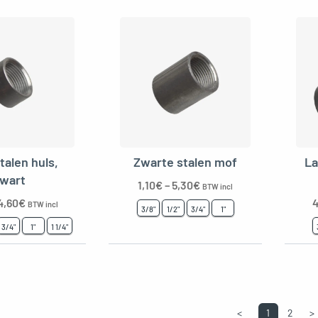
talen huls,
Zwarte stalen mof
La
wart
1,10
€
–
5,30
€
BTW incl
4,60
€
4
BTW incl
3/8"
1/2"
3/4"
1"
3/4"
1"
1 1/4"
<
1
2
>