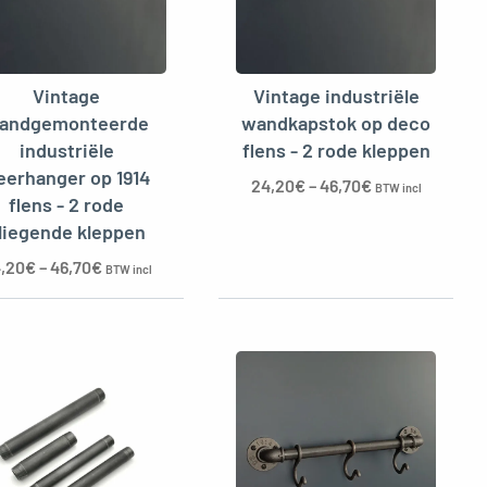
Vintage
Vintage industriële
andgemonteerde
wandkapstok op deco
industriële
flens - 2 rode kleppen
eerhanger op 1914
24,20
€
–
46,70
€
BTW incl
flens - 2 rode
liegende kleppen
,20
€
–
46,70
€
BTW incl