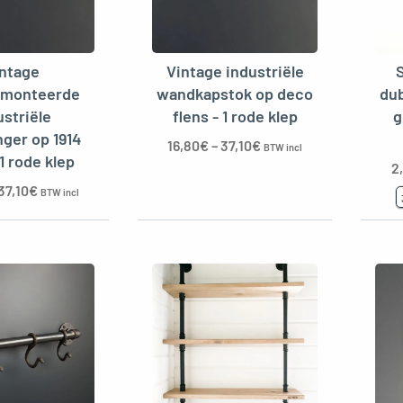
intage
Vintage industriële
monteerde
wandkapstok op deco
dub
ustriële
flens - 1 rode klep
g
nger op 1914
16,80
€
–
37,10
€
BTW incl
 1 rode klep
2
37,10
€
BTW incl