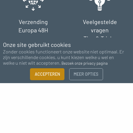
Verzending
Veelgestelde
Europa 48H
vragen
Tips & Tricks
Onze site gebruikt cookies
Zonder cookies functioneert onze website niet optimaal. Er
zijn verschillende cookies, u kunt kiezen welke u wel en
welke u niet wilt accepteren.
Bezoek onze privacy pagina
FILTER
ACCEPTEREN
MEER OPTIES
Betaling
Steun
×
100% veilig
chat - e-mail
Maattabel
Heb je meer informatie nodig?
Abonneer u op onze nieuwsbrief
CATEGORIE