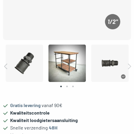
le menu
Gratis levering
vanaf 90€
Kwaliteitscontrole
Kwaliteit loodgietersaansluiting
Snelle verzending
48H