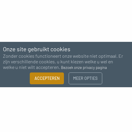
Onze site gebruikt cookies
Zonder cookies functioneert onze website niet optimaal. Er
zijn verschillende cookies, u kunt kiezen welke u wel en
welke u niet wilt accepteren.
Bezoek onze privacy pagina
ACCEPTEREN
MEER OPTIES
Abonneer u op onze nieuwsbrief
Ik ga akkoord met het ontvangen van nieuws van MC Fact