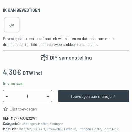
IK KAN BEVESTIGEN
JA
Bevestig dat u een lus of omtrek wilt sluiten en dat u daarom moet
draaien door te richten om de twee stukken te scheiden.
DIY samenstelling
4,30
€
BTW incl
In voorraad
Hoeveelheid
-
+
Toevoegen aan mandje
Lijst toevoegen
REF:
MCFF4031212W1
Categorieën:
Fittingen
,
Moffen
,
Fittingen
Mots-clé :
Gietijzer
,
DIY
,
F/M
,
Vrouwelijk
,
Femelle
,
Fittingen, Fonte
,
Fonte Noir
,