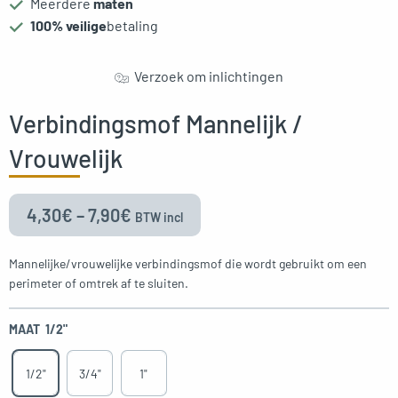
Meerdere
maten
gle menu
100% veilige
betaling
oggle menu
Verzoek om inlichtingen
oggle menu
Verbindingsmof Mannelijk /
oggle menu
Vrouwelijk
oggle menu
4,30
€
–
7,90
€
BTW incl
Mannelijke/vrouwelijke verbindingsmof die wordt gebruikt om een
perimeter of omtrek af te sluiten.
oggle menu
MAAT
1/2"
1/2"
3/4"
1"