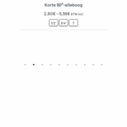
Korte 90°-elleboog
2,80
€
–
5,99
€
BTW incl
1/2"
3/4"
1"