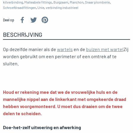
kitverbinding
,
Malleabele fittings
,
Buigzaam
,
Manchon
,
Snaar plomberie
,
Schroefdraadfittingen
,
Unie
,
verbinding industrieel
Deel op
BESCHRIJVING
Op dezelfde manier als de
wartels
en de
buizen met wartel
Zij
worden gebruikt om een perimeter of een omtrek af te
sluiten.
Houd er rekening mee dat we de vrouwelijke huls en de
mannelijke nippel aan de linkerkant met omgekeerde draad
hebben voorgemonteerd. U moet dus draaien om de twee
delen te scheiden.
Doe-het-zelf uitvoering en afwerking