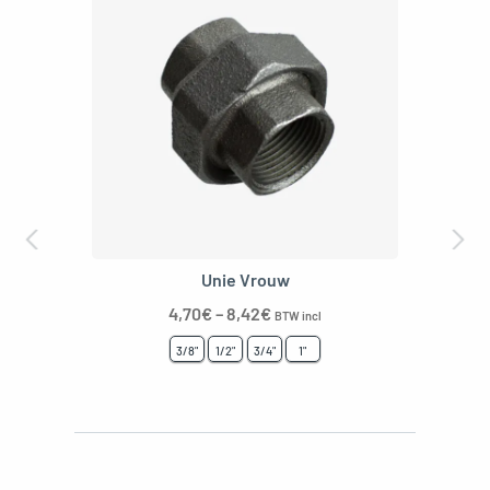
Unie Vrouw
4,70
€
–
8,42
€
BTW incl
3/8"
1/2"
3/4"
1"