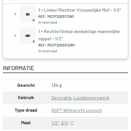
1 ×
Linker/Rechter Vrouwelijke Mof - 1/2″
REF: MCFF2003112W1
In voorraad
1 ×
Rechte/linkse zeskantige mannelijke
nippel – 1/2″
REF: MCFF2003312W1
In voorraad
INFORMATIE
Gewicht
134 g
Gebruik
Decoratie
,
Loodgieterswerk
Type draad
BSPT Whitworth conisch
Maat
1/2",
3/4",
1"