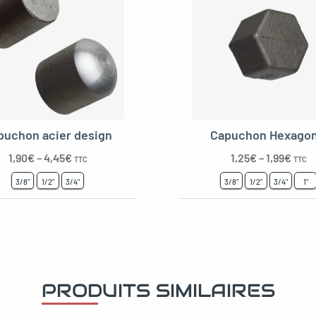
puchon acier design
Capuchon Hexagon
1,90
€
–
4,45
€
1,25
€
–
1,99
€
TTC
TTC
3/8"
1/2"
3/4"
3/8"
1/2"
3/4"
1"
PRODUITS SIMILAIRES