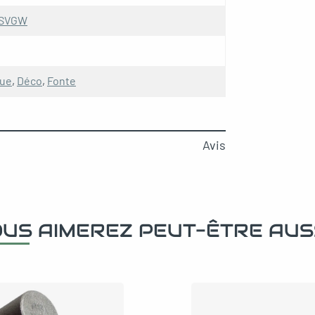
SVGW
que
,
Déco
,
Fonte
Avis
US AIMEREZ PEUT-ÊTRE AUS