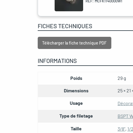
REF: MCFK1140000W1
FICHES TECHNIQUES
Télécharger la fiche technique PDF
INFORMATIONS
Poids
29 g
Dimensions
25 × 21
Usage
Décora
Type de filetage
BSPT W
Taille
3/8"
,
1/2