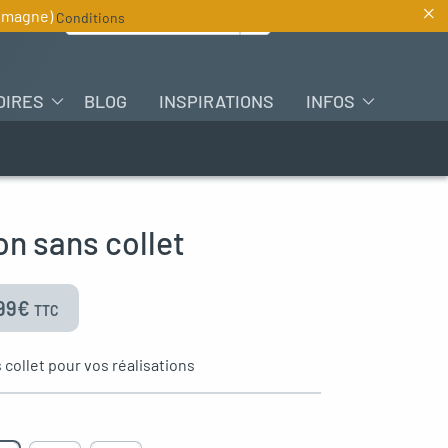
×
Rechercher :
lemagne)
Conditions
FR
OIRES
BLOG
INSPIRATIONS
INFOS
n sans collet
99
€
TTC
collet pour vos réalisations