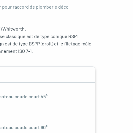
ir pour raccord de plomberie déco
e) Whitworth.
visé classique est de type conique BSPT
gn est de type BSPP (droit) et le filetage mâle
nnement ISO 7-1.
anteau coude court 45°
anteau coude court 90°