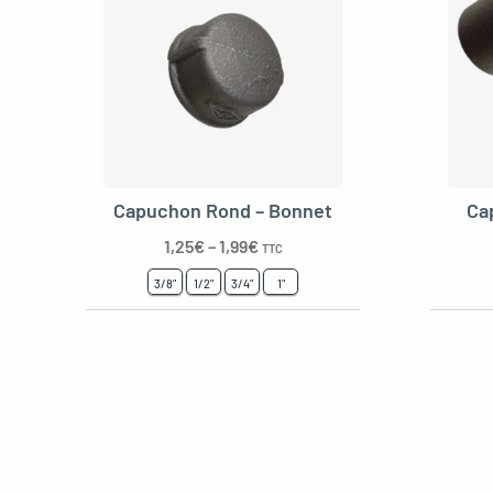
Capuchon Rond – Bonnet
Ca
1,25
€
–
1,99
€
TTC
3/8"
1/2"
3/4"
1"