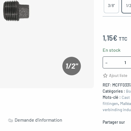
3/8"
1/2
1,15
€
TTC
En stock
Quantité
-
Ajout liste
REF:
MCFF0331
Catégories :
Bo
Mots-clé :
Cast 
fittingen
,
Malléa
verbinding indu
Demande d'information
Partager sur