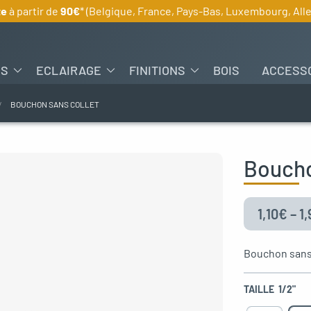
te
à partir de
90€
* (Belgique, France, Pays-Bas, Luxembourg, Al
ES
ECLAIRAGE
FINITIONS
BOIS
ACCESS
BOUCHON SANS COLLET
Boucho
1,10
€
–
1,
Bouchon sans 
TAILLE
1/2"