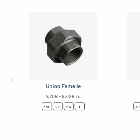
Union Femelle
4,70
€
–
8,42
€
TTC
3/8"
1/2"
3/4"
1"
3/