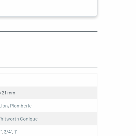
 × 21 mm
tion
,
Plomberie
hitworth Conique
"
,
3/4"
,
1"