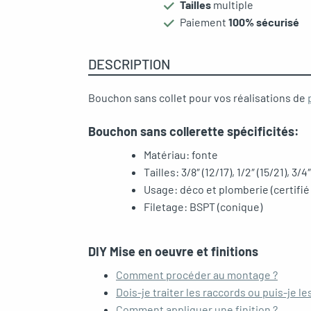
Tailles
multiple
Paiement
100% sécurisé
gle menu
DESCRIPTION
oggle menu
Bouchon sans collet pour vos réalisations de
oggle menu
Bouchon sans collerette spécificités:
oggle menu
Matériau: fonte
Tailles: 3/8″ (12/17), 1/2″ (15/21), 3/4
Usage: déco et plomberie (certif
oggle menu
Filetage: BSPT (conique)
DIY Mise en oeuvre et finitions
Comment procéder au montage ?
oggle menu
Dois-je traiter les raccords ou puis-je les
Comment appliquer une finition ?