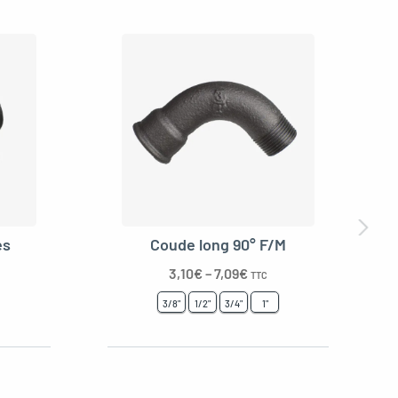
es
Coude long 90° F/M
3,10
€
–
7,09
€
TTC
3/8"
1/2"
3/4"
1"