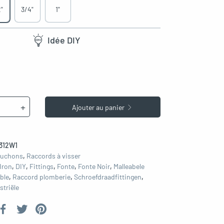
"
3/4"
1"
Idée DIY
+
Ajouter au panier
312W1
uchons
,
Raccords à visser
Iron
,
DIY
,
Fittings
,
Fonte
,
Fonte Noir
,
Malleabele
ble
,
Raccord plomberie
,
Schroefdraadfittingen
,
striële