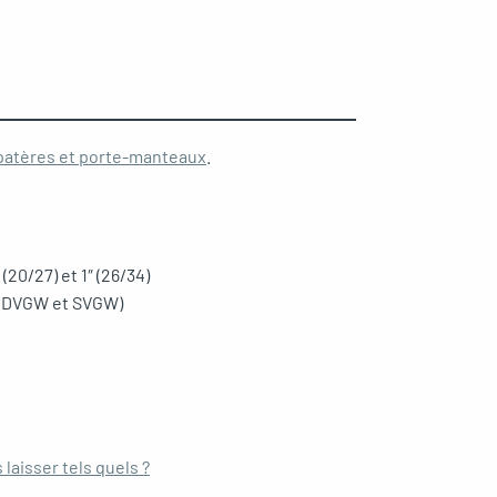
patères et porte-manteaux
.
″ (20/27) et 1″ (26/34)
ié DVGW et SVGW)
 laisser tels quels ?