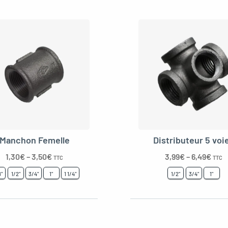
Manchon Femelle
Distributeur 5 voi
1,30
€
–
3,50
€
3,99
€
–
6,49
€
TTC
TTC
8"
1/2"
3/4"
1"
1 1/4"
1/2"
3/4"
1"