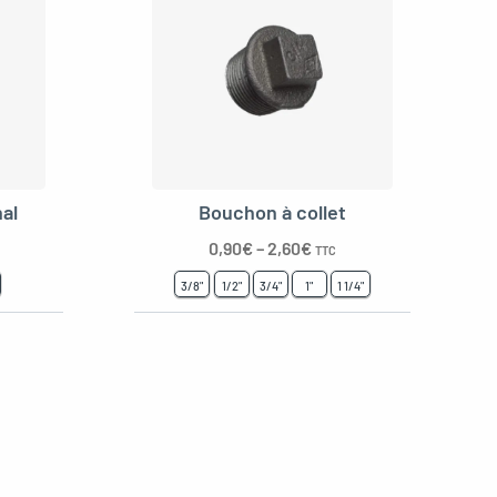
al
Bouchon à collet
0,90
€
–
2,60
€
TTC
3/8"
1/2"
3/4"
1"
1 1/4"