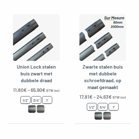
Union Lock stalen
Zwarte stalen buis
buis zwart met
met dubbele
dubbele draad
schroefdraad, op
maat gemaakt
11,80
€
–
65,90
€
BTW incl
17,81
€
–
24,63
€
BTW incl
1/2"
3/4"
1"
1/2"
3/4"
1"