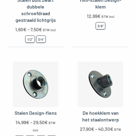
dubbele
klem
schroefdraad
12,99
€
BTW incl
gestraald lichtgrijs
3/8"
1,60
€
–
7,50
€
BTW incl
1/2"
3/4"
Stalen Design-flens
De hoekklem van
het staalontwerp
14,99
€
–
29,50
€
BTW
27,90
€
–
40,30
€
BTW
incl