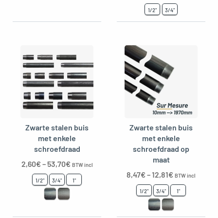
1/2"
3/4"
Zwarte stalen buis
Zwarte stalen buis
met enkele
met enkele
schroefdraad
schroefdraad op
maat
2,60
€
–
53,70
€
BTW incl
8,47
€
–
12,81
€
BTW incl
1/2"
3/4"
1"
1/2"
3/4"
1"