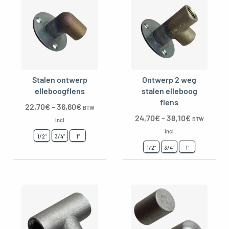
Stalen ontwerp
Ontwerp 2 weg
elleboogflens
stalen elleboog
flens
22,70
€
–
36,60
€
BTW
24,70
€
–
38,10
€
BTW
incl
incl
1/2"
3/4"
1"
1/2"
3/4"
1"