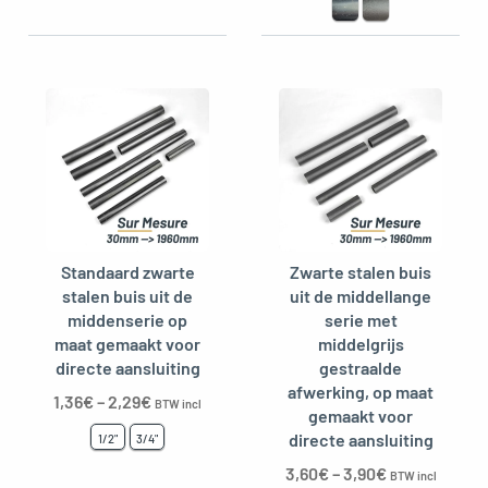
Standaard zwarte
Zwarte stalen buis
stalen buis uit de
uit de middellange
middenserie op
serie met
maat gemaakt voor
middelgrijs
directe aansluiting
gestraalde
afwerking, op maat
1,36
€
–
2,29
€
BTW incl
gemaakt voor
directe aansluiting
1/2"
3/4"
3,60
€
–
3,90
€
BTW incl