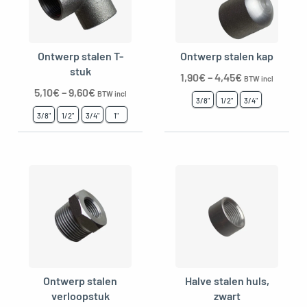
Ontwerp stalen T-
Ontwerp stalen kap
stuk
1,90
€
–
4,45
€
BTW incl
5,10
€
–
9,60
€
BTW incl
3/8"
1/2"
3/4"
3/8"
1/2"
3/4"
1"
Ontwerp stalen
Halve stalen huls,
verloopstuk
zwart