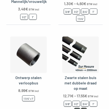
Mannelijk/vrouwelijk
1,30
€
–
4,60
€
BTW incl
3,48
€
BTW incl
3/8"
1/2"
3/4"
1"
1/2"
1"
1 1/4"
Ontwerp stalen
Zwarte stalen buis
verloopbus
met dubbele draad
op maat
8,99
€
BTW incl
12,71
€
–
17,55
€
BTW incl
1 1/4" > 1"
3/8"
1/2"
3/4"
1"