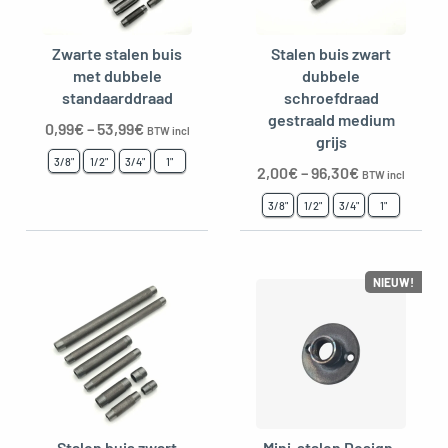
Zwarte stalen buis
Stalen buis zwart
met dubbele
dubbele
oggle menu
standaarddraad
schroefdraad
gestraald medium
0,99
€
–
53,99
€
BTW incl
grijs
3/8"
1/2"
3/4"
1"
2,00
€
–
96,30
€
BTW incl
3/8"
1/2"
3/4"
1"
NIEUW!
Stalen buis zwart
Mini-stalen Design-