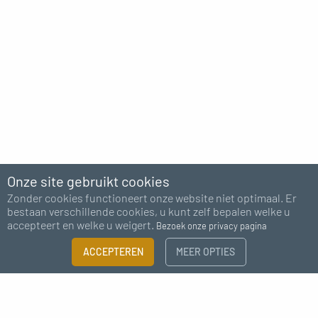
Onze site gebruikt cookies
Zonder cookies functioneert onze website niet optimaal. Er
bestaan verschillende cookies, u kunt zelf bepalen welke u
accepteert en welke u weigert.
Bezoek onze privacy pagina
FILTER
ACCEPTEREN
MEER OPTIES
×
Abonneer u op onze nieuwsbrief
Maattabel