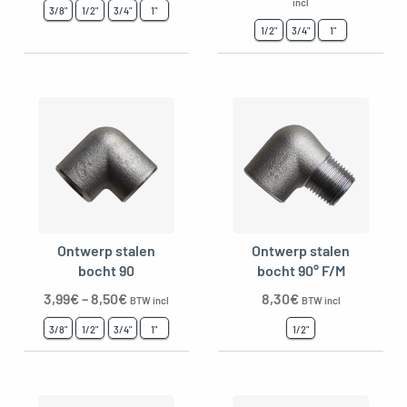
incl
3/8"
1/2"
3/4"
1"
1/2"
3/4"
1"
Ontwerp stalen
Ontwerp stalen
bocht 90
bocht 90° F/M
3,99
€
–
8,50
€
8,30
€
BTW incl
BTW incl
3/8"
1/2"
3/4"
1"
1/2"